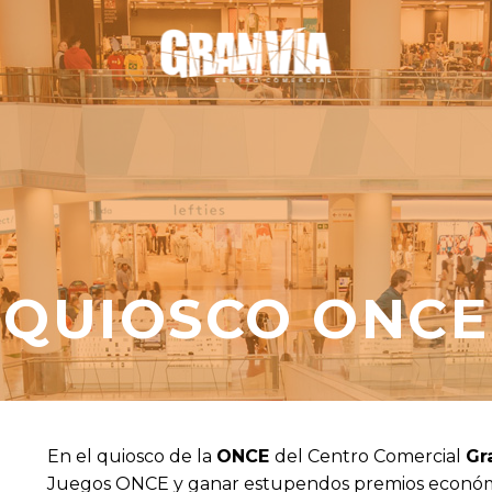
QUIOSCO ONCE
En el quiosco de la
ONCE
del Centro Comercial
Gr
Juegos ONCE y ganar estupendos premios económico